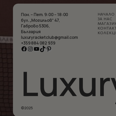
Пон. – Пет. 9:00 – 18:00
НАЧАЛО
ЗА НАС
бул. „Могильов“ 47,
МАГАЗИ
Габрово 5306,
КОНТАК
България
КОЛЕКЦ
luxuryracketclub@gmail.com
+359 884 082 939
Facebook
Instagram
YouTube
TikTok
Pinterest
Luxur
©2025