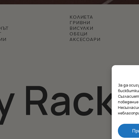
КОЛИЕТА
ГРИВНИ
НЪТ
ВИСУЛКИ
Т
ОБЕЦИ
ИИ
АКСЕСОАРИ
y Racke
За да оси
бисквитки
Съгласиет
поведение
Несъгласи
Междинна с
неблагопр
Пр
П