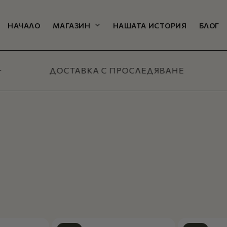
Количка
НАЧАЛО
МАГАЗИН
НАШАТА ИСТОРИЯ
БЛОГ
ДОСТАВКА С ПРОСЛЕДЯВАНЕ
ТЕЛНИ КАТЕГОРИИ
екции
плекти и
Всичко за мъже
ове
МАГАЗИН
-
а
давани
и
дукти