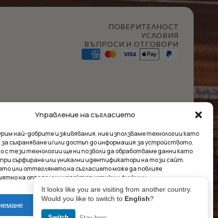
ПОВЕРИТЕЛНОСТ
УСЛОВИЯ
ВЪПРОСИ И ОТГОВОРИ
Управление на съгласието
t Club
гурим най-добрите изживявания, ние използваме технологии като
 за съхраняване и/или достъп до информация за устройството.
о с тези технологии ще ни позволи да обработваме данни като
 при сърфиране или уникални идентификатори на този сайт.
ето или оттеглянето на съгласието може да повлияе
ума:
0.00
€
иятно на определени характеристики и функции.
It looks like you are visiting from another country.
Would you like to switch to
English
?
Market Insides
Създадено с 🖤 от
иемане
Отказ
Настройки
РЕГЛЕД
ПОРЪЧКА
Switch
Stay here