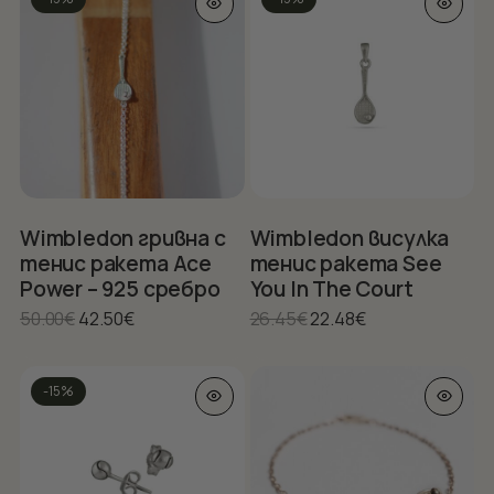
product
po
has
multiple
variants.
The
options
may
be
chosen
on
Wimbledon гривна с
Wimbledon висулка
the
тенис ракета Ace
тенис ракета See
product
Power – 925 сребро
You In The Court
page
Original
Текущата
Original
Текущата
50.00
€
42.50
€
26.45
€
22.48
€
price
цена
price
цена
was:
е:
was:
е:
This
50.00€.
42.50€.
26.45€.
22.48€.
-15%
product
has
multiple
variants.