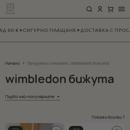
Skip
Men
to
search
account
Close
Количка
Close
main
Cart
Quick
content
View
Д 60 €
✦
СИГУРНО ПЛАЩАНЕ
✦
ДОСТАВКА С ПРОС
Начало
Продукти с етикет „wimbledon бижута“
wimbledon бижута
Първо най-популярните
So
Покажи всички 7
by
This
-15%
-15%