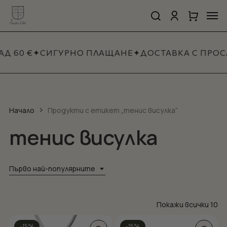
Skip
Men
to
search
account
Close
Количка
Close
main
Cart
Quick
content
View
Д 60 €
✦
СИГУРНО ПЛАЩАНЕ
✦
ДОСТАВКА С ПРОС
Начало
Продукти с етикет „тенис висулка“
тенис висулка
Първо най-популярните
So
Покажи всички 10
by
This
-15%
-15%