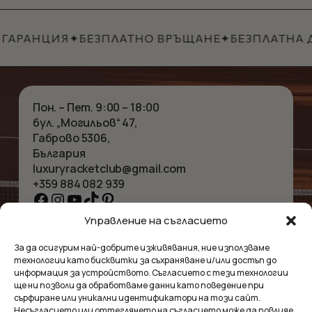
29.90€.
25.41€.
ГАРАНЦИЯ
✦
БЕЗПЛАТНО ВРЪЩАНЕ
✦
БЕЗПЛАТНА Д
Пон. – Пет. 9:00 – 18:00
бул. „Могильов“ 47,
Габрово 5306,
България
luxuryracketclub@gmail.com
+359 884 082 939
Facebook
Instagram
YouTube
TikTok
Pinterest
Управление на съгласието
НАЧАЛО
КОЛИЕТА
За да осигурим най-добрите изживявания, ние използваме
ЗА НАС
ГРИВНИ
технологии като бисквитки за съхраняване и/или достъп до
МАГАЗИНЪТ
ВИСУЛКИ
информация за устройството. Съгласието с тези технологии
КОНТАКТ
ОБЕЦИ
ще ни позволи да обработваме данни като поведение при
КОЛЕКЦИИ
АКСЕСОАРИ
сърфиране или уникални идентификатори на този сайт.
Несъгласието или оттеглянето на съгласието може да повлияе