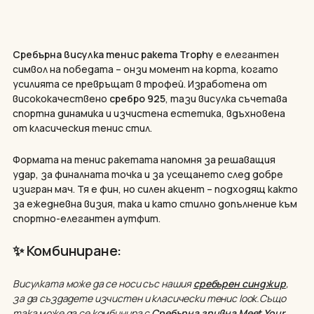
Сребърна висулка тенис ракета Trophy
е елегантен
символ на победата – онзи момент на корта, когато
усилията се превръщат в трофей. Изработена от
висококачествено
сребро 925
, тази висулка съчетава
спортна динамика и изчистена естетика, вдъхновена
от класическия тенис стил.
Формата на тенис ракетата напомня за решаващия
удар, за финалната точка и за усещането след добре
изигран мач. Тя е фин, но силен акцент – подходящ както
за ежедневна визия, така и като стилно допълнение към
спортно-елегантен аутфит.
✨
Комбиниране:
Висулката може да се носи със нашия
сребърен синджир
,
за да създадете изчистен и класически тенис look.
Също
така може да се комбинира с
Сребърна гривна Meet Your