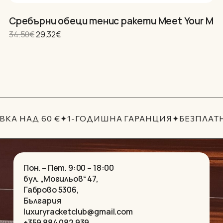
Сребърни обеци тенис ракети Meet Your Mat
Г
Original price was: 34.50€.
Текущата цена е: 29.32€.
34.50
€
29.32
€
3
КА НАД 60 €
✦
1-ГОДИШНА ГАРАНЦИЯ
✦
БЕЗПЛАТН
Пон. – Пет. 9:00 – 18:00
бул. „Могильов“ 47,
Габрово 5306,
България
luxuryracketclub@gmail.com
+359 884 082 939