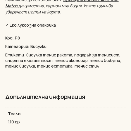
Match
за цялостна, хармонична визия, която излъчва
увереност и стил на корта.
✓ Еко луксозна опаковка
Код:
P8
Категория:
Висулки
Етикети:
висулка тенис ракета
,
подарък за тенисист
,
спортна елегантност
,
тенис аксесоар
,
тенис бижута
,
тенис висулка
,
тенис естетика
,
тенис стил
Допълнителна информация
Нямате артикули в количката.
Тегло
GO TO SHOP
1.10 гр