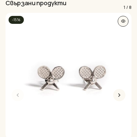
Свързани продукти
1
/
8
-15%