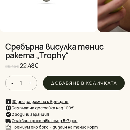
ИМЕ
*
ИМЕЙЛ
*
Сребърна висулка тенис
ракета „Trophy“
Original
Текущата
22.48
€
Запазване на името, имейл адреса и
26.45
€
price
цена
уебсайта ми в този браузър за
was:
е:
следващия път когато коментирам.
26.45€.
22.48€.
ДОБАВЯНЕ В КОЛИЧКАТА
30 дни за замяна и връщане
Безплатна доставка над 100
€
2 години гаранция
Очаквана доставка след 5-7 дни
Премиум еко бокс – дизайн на тенис корт