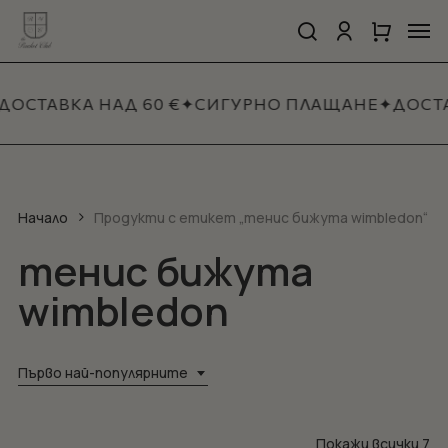
Skip
Men
to
search
account
Close
Количка
Close
main
Cart
Quick
content
View
ДОСТАВКА НАД 60 €
✦
СИГУРНО ПЛАЩАНЕ
✦
ДОСТА
Начало
Продукти с етикет „тенис бижута wimbledon“
тенис бижута
wimbledon
Първо най-популярните
So
Покажи всички 7