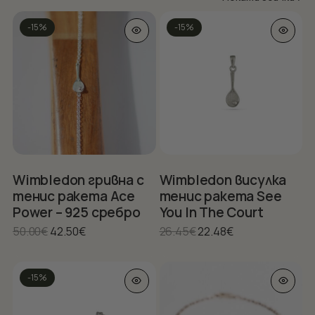
by
This
-15%
-15%
product
po
has
multiple
variants.
The
options
may
be
chosen
on
Wimbledon гривна с
Wimbledon висулка
the
тенис ракета Ace
тенис ракета See
product
Power – 925 сребро
You In The Court
page
Original
Текущата
Original
Текущата
50.00
€
42.50
€
26.45
€
22.48
€
price
цена
price
цена
was:
е:
was:
е:
This
50.00€.
42.50€.
26.45€.
22.48€.
-15%
product
has