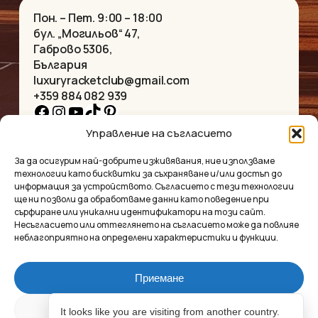
Пон. – Пет. 9:00 – 18:00
бул. „Могильов“ 47,
Габрово 5306,
България
luxuryracketclub@gmail.com
+359 884 082 939
Facebook
Instagram
YouTube
TikTok
Pinterest
Управление на съгласието
НАЧАЛО
КОЛИЕТА
За да осигурим най-добрите изживявания, ние използваме
ЗА НАС
ГРИВНИ
технологии като бисквитки за съхраняване и/или достъп до
МАГАЗИНЪТ
ВИСУЛКИ
информация за устройството. Съгласието с тези технологии
КОНТАКТ
ОБЕЦИ
ще ни позволи да обработваме данни като поведение при
КОЛЕКЦИИ
АКСЕСОАРИ
сърфиране или уникални идентификатори на този сайт.
Несъгласието или оттеглянето на съгласието може да повлияе
ПОВЕРИТЕЛНОСТ
неблагоприятно на определени характеристики и функции.
УСЛОВИЯ
ВЪПРОСИ И ОТГОВОРИ
Приемане
Luxury Racket Club
Междинна сума:
0.00
€
Отказ
It looks like you are visiting from another country.