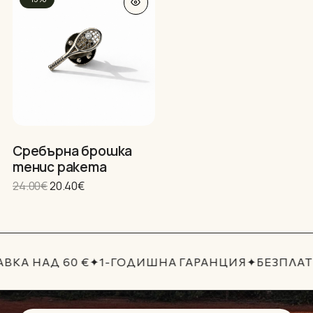
Нямате артикули в количката.
Сребърна брошка
тенис ракета
GO TO SHOP
Original
Текущата
24.00
€
20.40
€
price
цена
was:
е:
24.00€.
20.40€.
ВКА НАД 60 €
✦
1-ГОДИШНА ГАРАНЦИЯ
✦
БЕЗПЛАТ