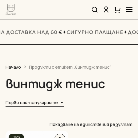
Skip
Men
to
search
account
Close
Количка
Close
main
Cart
Quick
content
View
А ДОСТАВКА НАД 60 €
✦
СИГУРНО ПЛАЩАНЕ
✦
ДОС
Начало
Продукти с етикет „винтидж тенис“
винтидж тенис
Първо най-популярните
Показване на единствения резултат
-15%