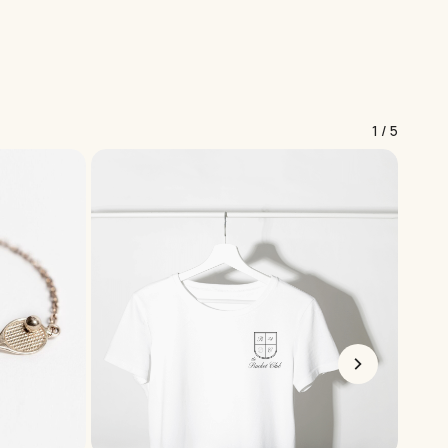
1
/
5
-15
nts. The options may be chosen on the product page
This product has multiple variants. The options may