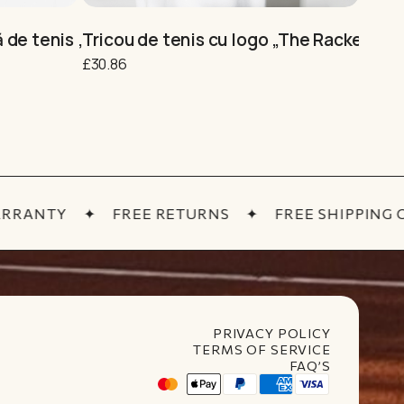
ă de tenis „Kiss my ACE”
Tricou de tenis cu logo „The Racket Clu
Masc
£
30.86
£
41.15
RANTY
✦
FREE RETURNS
✦
FREE SHIPPING OVE
PRIVACY POLICY
TERMS OF SERVICE
FAQ’S