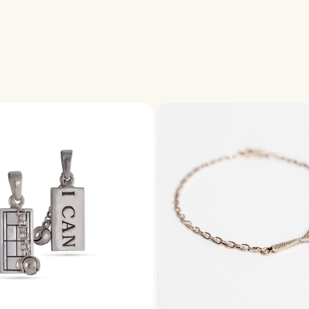
hosen on the product page
This product has multiple varia