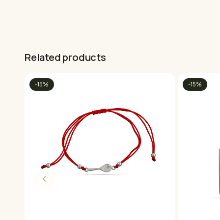
Related products
-15%
-15%
This product has multiple variants. The options may be c