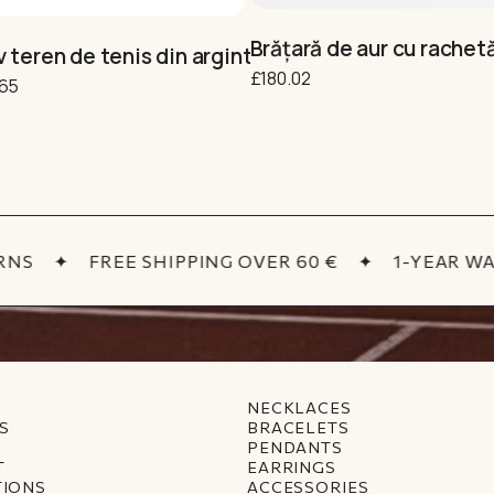
fuză să pierzi”
Brățară de aur cu rachet
 teren de tenis din argint cu minge „Pot”
£
180.02
inal price was: £32.53.
Current price is: £27.65.
.65
S
✦
FREE SHIPPING OVER 60 €
✦
1-YEAR WAR
NECKLACES
S
BRACELETS
PENDANTS
T
EARRINGS
TIONS
ACCESSORIES