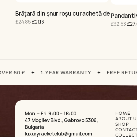
Brățară din șnur roșu cu rachetă de tenis „Re
Pandantiv
Original price was: £24.86.
Current price is: £21.13.
£
24.86
£
21.13
Orig
£
32.53
£
27
R 60 €
✦
1-YEAR WARRANTY
✦
FREE RETURN
Mon. – Fri. 9:00 – 18:00
HOME
ABOUT U
47 Mogilev Blvd., Gabrovo 5306,
SHOP
Bulgaria
CONTAC
luxuryracketclub@gmail.com
COLLEC