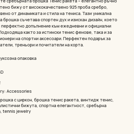
те сребърната брошка Тенис ракета – елегантно ръчно
тено бижу от висококачествено 925 проба сребро,
вено от динамиката и стила на тениса. Тази уникална
а брошка съчетава спортен дух и изискан дизайн, което
и перфектно допълнение към ежедневни и официални
 Подходящa както за истински тенис фенове, така и за
ионери на спортни аксесоари. Перфектен подарък за
атели, треньори и почитатели на корта.
луксозна опаковка
SD
R
ry:
Accessories
брошка с циркон
,
брошка тенис ракета
,
винтидж тенис
,
листични бижута
,
спортна елегантност
,
сребърна
а
,
tennis jewelry