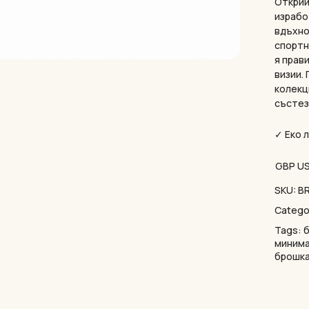
Открий
израбо
вдъхно
спортн
я прав
визии.
колекц
състез
✓ Еко 
GBP
U
SKU:
B
Catego
Tags:
минима
брошк