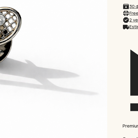
30 
Save my name, email, and
Free
2 y
Esti
Premium