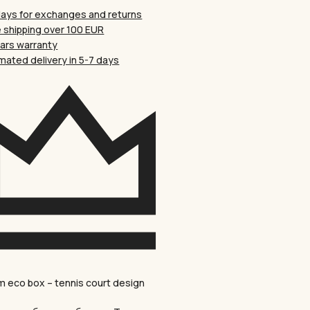
days for exchanges and returns
 website in this browser for the next time I comment.
 shipping over 100 EUR
ears warranty
mated delivery in 5-7 days
 eco box – tennis court design