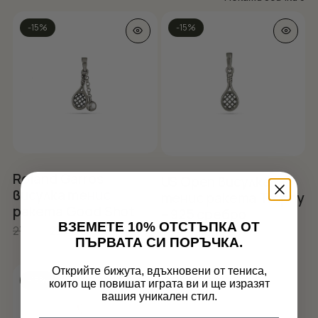
by
-15%
-15%
po
Roland Garros
US Open висулка
висулка тенис
тенис ракета Trophy
ракета Good Shot
– 925 сребро
ВЗЕМЕТЕ 10% ОТСТЪПКА ОТ
Original
Текущата
27.60
€
23.46
€
Original
Текущата
26.45
€
22.48
€
ПЪРВАТА СИ ПОРЪЧКА.
price
цена
price
цена
was:
е:
was:
е:
Открийте бижута, вдъхновени от тениса,
27.60€.
23.46€.
26.45€.
22.48€.
-15%
които ще повишат играта ви и ще изразят
Нямате артикули в количката.
вашия уникален стил.