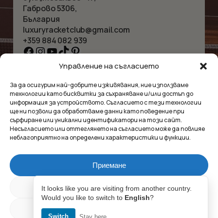
Габрово 5306,
България
luxuryracketclub@gmail.com
+359 884 082 939
Facebook
Instagram
YouTube
TikTok
Pinterest
Управление на съгласието
НАЧАЛО
КОЛИЕТА
За да осигурим най-добрите изживявания, ние използваме
ЗА НАС
ГРИВНИ
технологии като бисквитки за съхраняване и/или достъп до
МАГАЗИНЪТ
ВИСУЛКИ
информация за устройството. Съгласието с тези технологии
КОНТАКТ
ОБЕЦИ
ще ни позволи да обработваме данни като поведение при
КОЛЕКЦИИ
АКСЕСОАРИ
сърфиране или уникални идентификатори на този сайт.
Несъгласието или оттеглянето на съгласието може да повлияе
ПОВЕРИТЕЛНОСТ
неблагоприятно на определени характеристики и функции.
УСЛОВИЯ
ВЪПРОСИ И ОТГОВОРИ
Приемане
Luxury Racket Club
Междинна сума:
0.00
€
Отказ
It looks like you are visiting from another country.
Would you like to switch to
English
?
©2025
Настройки
Market Insides
Създадено с 🖤 от
Switch
Stay here