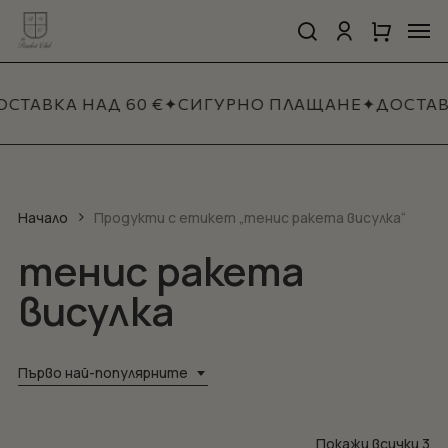
Skip
Men
to
search
account
Close
Количка
Close
main
Cart
Quick
content
View
СТАВКА НАД 60 €
✦
СИГУРНО ПЛАЩАНЕ
✦
ДОСТАВ
Начало
Продукти с етикет „тенис ракета висулка“
тенис ракета
висулка
Първо най-популярните
So
Покажи всички 3