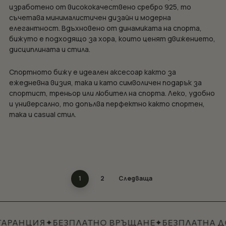
изработено от висококачествено сребро 925, то
съчетава минималистичен дизайн и модерна
елегантност. Вдъхновено от динамиката на спорта,
бижуто е подходящо за хора, които ценят движението,
дисциплината и стила.
Спортното бижу е идеален аксесоар както за
ежедневна визия, така и като символичен подарък за
спортист, треньор или любител на спорта. Леко, удобно
и универсално, то допълва перфектно както спортен,
така и casual стил.
1
2
Следваща
АРАНЦИЯ
✦
БЕЗПЛАТНО ВРЪЩАНЕ
✦
БЕЗПЛАТНА ДО