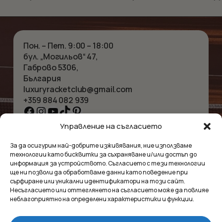
Пон. – Пет. 9:00 – 18:00
бул. „Могильов“ 47,
Габрово 5306,
България
luxuryracketclub@gmail.com
+359 884 082 939
Facebook
Instagram
YouTube
TikTok
Pinterest
Управление на съгласието
НАЧАЛО
КОЛИЕТА
За да осигурим най-добрите изживявания, ние използваме
ЗА НАС
ГРИВНИ
технологии като бисквитки за съхраняване и/или достъп до
МАГАЗИНЪТ
ВИСУЛКИ
информация за устройството. Съгласието с тези технологии
КОНТАКТ
ОБЕЦИ
ще ни позволи да обработваме данни като поведение при
КОЛЕКЦИИ
АКСЕСОАРИ
сърфиране или уникални идентификатори на този сайт.
Несъгласието или оттеглянето на съгласието може да повлияе
ПОВЕРИТЕЛНОСТ
неблагоприятно на определени характеристики и функции.
УСЛОВИЯ
ВЪПРОСИ И ОТГОВОРИ