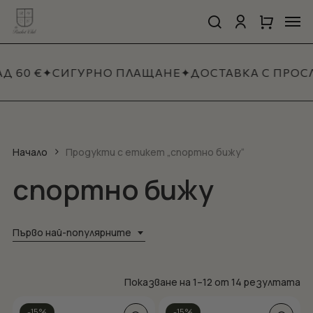
Skip
Men
to
search
account
Close
Количка
Close
main
Cart
Quick
content
View
Д 60 €
✦
СИГУРНО ПЛАЩАНЕ
✦
ДОСТАВКА С ПРОС
Начало
Продукти с етикет „спортно бижу“
спортно бижу
Първо най-популярните
So
Показване на 1–12 от 14 резултата
by
This
This
-15%
-15%