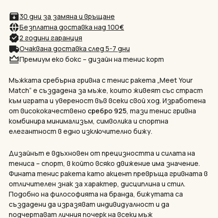
30 дни за замяна и връщане
Безплатна доставка над 100
€
2 години гаранция
Очаквана доставка след 5-7 дни
Премиум еко бокс – дизайн на тенис корт
Мъжката сребърна гривна с тенис ракета „Meet Your
Match“ е създадена за мъже, които живеят със страст
към играта и увереност във всеки свой ход. Изработена
от висококачествено
сребро 925
, тази тенис гривна
комбинира минимализъм, символика и спортна
елегантност в едно изключително бижу.
Дизайнът е вдъхновен от прецизността и силата на
тениса – спорт, в който всяко движение има значение.
Фината тенис ракета като акцент превръща гривната в
отличителен знак за характер, дисциплина и стил.
Подобно на философията на бранда, бижутата са
създадени да изразяват индивидуалност и да
подчертават личния почерк на всеки мъж