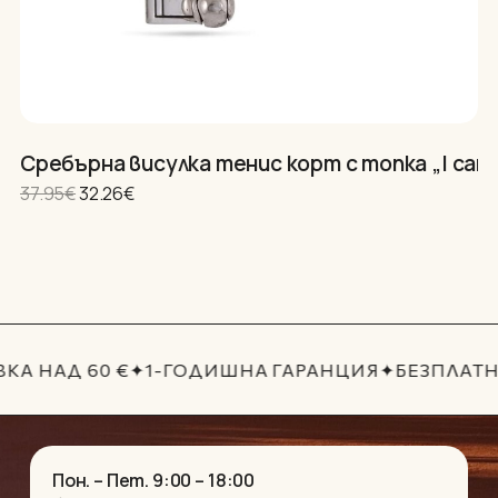
С
Сребърна висулка тенис корт с топка „I can“
2
Original price was: 37.95€.
Текущата цена е: 32.26€.
37.95
€
32.26
€
А НАД 60 €
✦
1-ГОДИШНА ГАРАНЦИЯ
✦
БЕЗПЛАТН
Пон. – Пет. 9:00 – 18:00