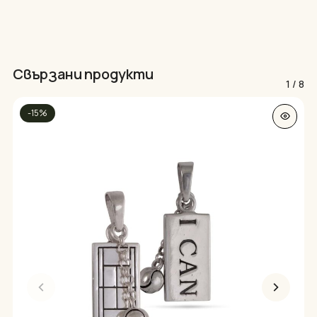
Свързани продукти
1
/
8
-15%