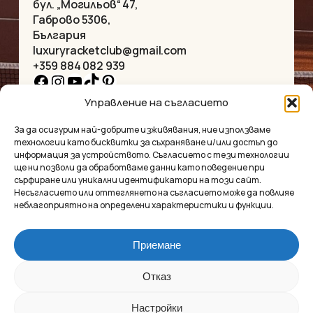
бул. „Могильов“ 47,
Габрово 5306,
България
luxuryracketclub@gmail.com
+359 884 082 939
Facebook
Instagram
YouTube
TikTok
Pinterest
Управление на съгласието
НАЧАЛО
КОЛИЕТА
За да осигурим най-добрите изживявания, ние използваме
ЗА НАС
ГРИВНИ
технологии като бисквитки за съхраняване и/или достъп до
МАГАЗИНЪТ
ВИСУЛКИ
информация за устройството. Съгласието с тези технологии
КОНТАКТ
ОБЕЦИ
ще ни позволи да обработваме данни като поведение при
КОЛЕКЦИИ
АКСЕСОАРИ
сърфиране или уникални идентификатори на този сайт.
Несъгласието или оттеглянето на съгласието може да повлияе
ПОВЕРИТЕЛНОСТ
неблагоприятно на определени характеристики и функции.
УСЛОВИЯ
ВЪПРОСИ И ОТГОВОРИ
Приемане
Luxury Racket Club
Междинна сума:
0.00
€
Отказ
©2025
Настройки