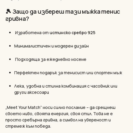
🎾 Защо да избереш тази мъжка тенис
гривна?
Изработена от
истинско сребро 925
Минималистичен и модерен дизайн
Подходяща за ежедневно носене
Перфектен подарък за тенисист или спортен мъж
Лека, удобна и стилна комбинация с часовник или
други аксесоари
„Meet Your Match“ носи силно послание – да срещнеш
своето ниво, своята енергия, своя стил. Това не е
просто сребърна гривна, а символ на увереност и
стремеж към победа.