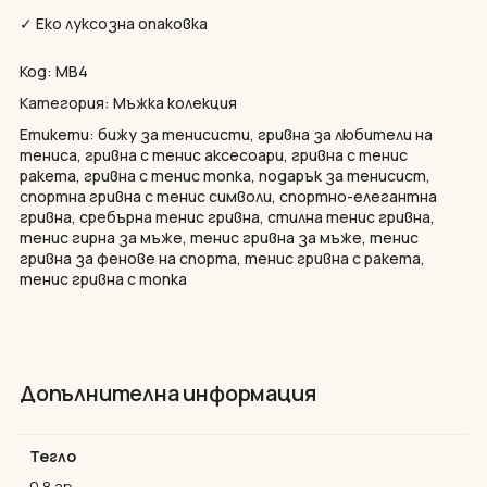
✓ Еко луксозна опаковка
Код:
MB4
Категория:
Мъжка колекция
ВЗЕМЕТЕ 10% ОТСТЪПКА ОТ
Етикети:
бижу за тенисисти
,
гривна за любители на
ПЪРВАТА СИ ПОРЪЧКА.
тениса
,
гривна с тенис аксесоари
,
гривна с тенис
ракета
,
гривна с тенис топка
,
подарък за тенисист
,
Открийте бижута, вдъхновени от тениса,
спортна гривна с тенис символи
,
спортно-елегантна
които ще повишат играта ви и ще изразят
Нямате артикули в количката.
гривна
,
сребърна тенис гривна
,
стилна тенис гривна
,
вашия уникален стил.
тенис гирна за мъже
,
тенис гривна за мъже
,
тенис
GO TO SHOP
гривна за фенове на спорта
,
тенис гривна с ракета
,
Email
тенис гривна с топка
Да, искам отстъпка!
Допълнителна информация
НЕ, БЛАГОДАРЯ
Тегло
0.8 гр