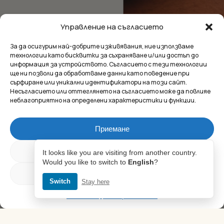
Управление на съгласието
За да осигурим най-добрите изживявания, ние използваме
технологии като бисквитки за съхраняване и/или достъп до
информация за устройството. Съгласието с тези технологии
ще ни позволи да обработваме данни като поведение при
сърфиране или уникални идентификатори на този сайт.
Несъгласието или оттеглянето на съгласието може да повлияе
неблагоприятно на определени характеристики и функции.
Приемане
ЗА СМЕЛИТЕ
Перфектното
Междинна сума:
0.00
€
Отказ
It looks like you are visiting from another country.
Would you like to switch to
English
?
съчетание за
Настройки
вашата страст.
Switch
Stay here
ПРЕГЛЕД
ПОРЪЧКА
Политика за поверителност
Открийте бижута, вдъхновени от тениса, които ще издигнат
играта ви нагоре и ще изразят вашия уникален стил.