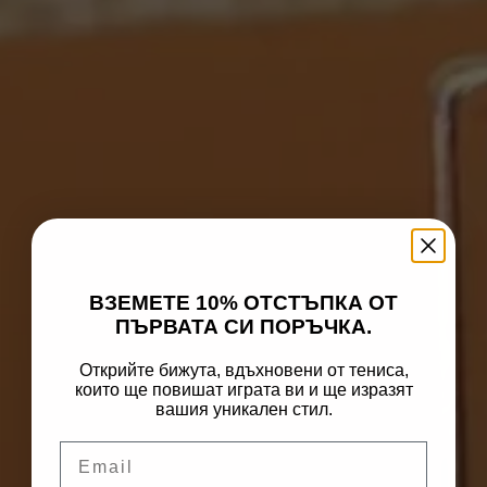
ВЗЕМЕТЕ 10% ОТСТЪПКА ОТ
ПЪРВАТА СИ ПОРЪЧКА.
Открийте бижута, вдъхновени от тениса,
които ще повишат играта ви и ще изразят
Нямате артикули в количката.
вашия уникален стил.
GO TO SHOP
Email