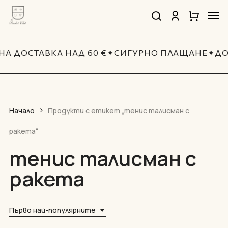
Skip
Men
to
search
account
Close
Количка
Close
main
Cart
Quick
content
View
НА ДОСТАВКА НАД 60 €
✦
СИГУРНО ПЛАЩАНЕ
✦
ДО
Начало
Продукти с етикет „тенис талисман с
ракета“
тенис талисман с
ракета
Първо най-популярните