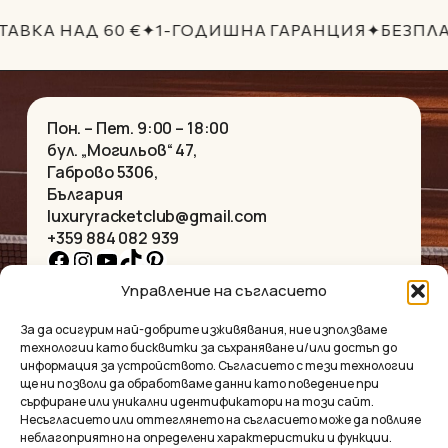
АВКА НАД 60 €
✦
1-ГОДИШНА ГАРАНЦИЯ
✦
БЕЗПЛ
Пон. – Пет. 9:00 – 18:00
бул. „Могильов“ 47,
Габрово 5306,
България
luxuryracketclub@gmail.com
+359 884 082 939
Facebook
Instagram
YouTube
TikTok
Pinterest
Управление на съгласието
НАЧАЛО
КОЛИЕТА
За да осигурим най-добрите изживявания, ние използваме
ЗА НАС
ГРИВНИ
технологии като бисквитки за съхраняване и/или достъп до
МАГАЗИНЪТ
ВИСУЛКИ
информация за устройството. Съгласието с тези технологии
КОНТАКТ
ОБЕЦИ
ще ни позволи да обработваме данни като поведение при
КОЛЕКЦИИ
АКСЕСОАРИ
сърфиране или уникални идентификатори на този сайт.
Несъгласието или оттеглянето на съгласието може да повлияе
ПОВЕРИТЕЛНОСТ
неблагоприятно на определени характеристики и функции.
УСЛОВИЯ