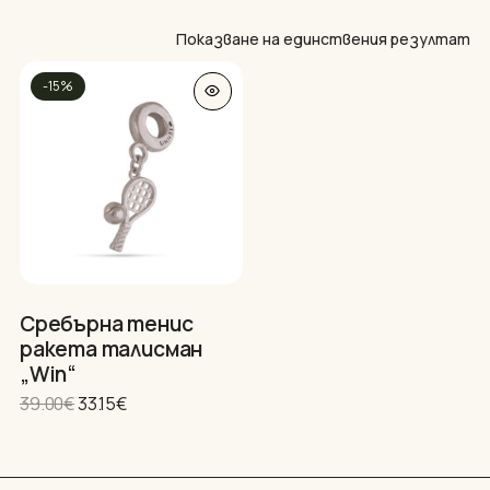
Показване на единствения резултат
-15%
Нямате артикули в количката.
Сребърна тенис
GO TO SHOP
ракета талисман
„Win“
Original
Текущата
39.00
€
33.15
€
price
цена
was:
е:
39.00€.
33.15€.