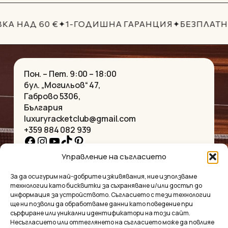
29.90€.
25.41€.
КА НАД 60 €
✦
1-ГОДИШНА ГАРАНЦИЯ
✦
БЕЗПЛАТН
Пон. – Пет. 9:00 – 18:00
бул. „Могильов“ 47,
Габрово 5306,
България
luxuryracketclub@gmail.com
+359 884 082 939
Facebook
Instagram
YouTube
TikTok
Pinterest
Управление на съгласието
НАЧАЛО
КОЛИЕТА
За да осигурим най-добрите изживявания, ние използваме
ЗА НАС
ГРИВНИ
технологии като бисквитки за съхраняване и/или достъп до
МАГАЗИНЪТ
ВИСУЛКИ
информация за устройството. Съгласието с тези технологии
КОНТАКТ
ОБЕЦИ
ще ни позволи да обработваме данни като поведение при
КОЛЕКЦИИ
АКСЕСОАРИ
сърфиране или уникални идентификатори на този сайт.
Несъгласието или оттеглянето на съгласието може да повлияе
ПОВЕРИТЕЛНОСТ