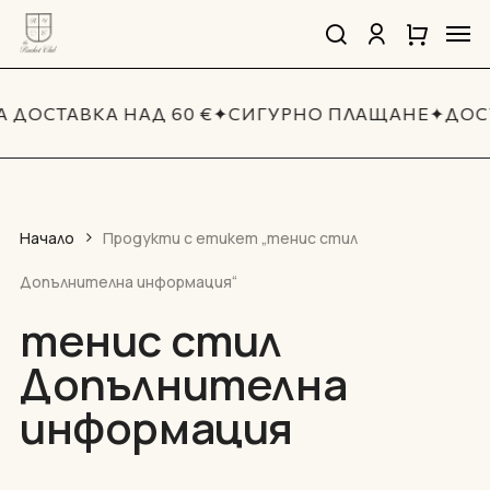
Skip
Men
to
search
account
Close
Количка
Close
main
Cart
Quick
content
View
 ДОСТАВКА НАД 60 €
✦
СИГУРНО ПЛАЩАНЕ
✦
ДОС
Начало
Продукти с етикет „тенис стил
Допълнителна информация“
тенис стил
Допълнителна
информация