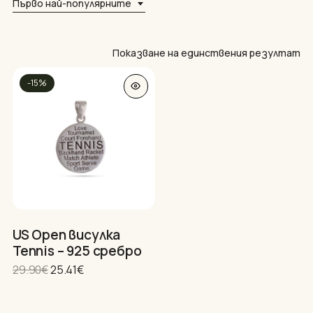
Първо най-популярните
Показване на единствения резултат
-15%
Нямате артикули в количката.
GO TO SHOP
US Open висулка
Tennis – 925 сребро
Original
Текущата
29.90
€
25.41
€
price
цена
was:
е: