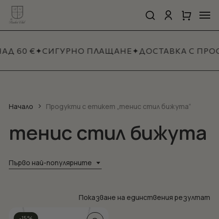
Skip
Men
to
search
account
Close
Количка
Close
main
Cart
Quick
content
View
АД 60 €
✦
СИГУРНО ПЛАЩАНЕ
✦
ДОСТАВКА С ПРО
Начало
Продукти с етикет „тенис стил бижута“
тенис стил бижута
Първо най-популярните
Показване на единствения резултат
This
-15%