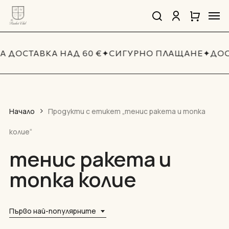
Skip
Men
to
search
account
Close
Количка
Close
main
Cart
Quick
content
View
А ДОСТАВКА НАД 60 €
✦
СИГУРНО ПЛАЩАНЕ
✦
ДОС
Начало
Продукти с етикет „тенис ракета и топка
колие“
тенис ракета и
топка колие
Първо най-популярните