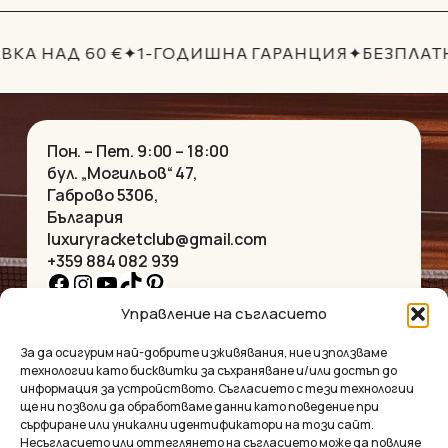
62.10€.
52.79€.
ВКА НАД 60 €
✦
1-ГОДИШНА ГАРАНЦИЯ
✦
БЕЗПЛАТ
Пон. – Пет. 9:00 – 18:00
бул. „Могильов“ 47,
Габрово 5306,
България
luxuryracketclub@gmail.com
+359 884 082 939
Facebook
Instagram
YouTube
TikTok
Pinterest
Управление на съгласието
НАЧАЛО
КОЛИЕТА
За да осигурим най-добрите изживявания, ние използваме
ЗА НАС
ГРИВНИ
технологии като бисквитки за съхраняване и/или достъп до
МАГАЗИНЪТ
ВИСУЛКИ
информация за устройството. Съгласието с тези технологии
КОНТАКТ
ОБЕЦИ
ще ни позволи да обработваме данни като поведение при
КОЛЕКЦИИ
АКСЕСОАРИ
сърфиране или уникални идентификатори на този сайт.
Несъгласието или оттеглянето на съгласието може да повлияе