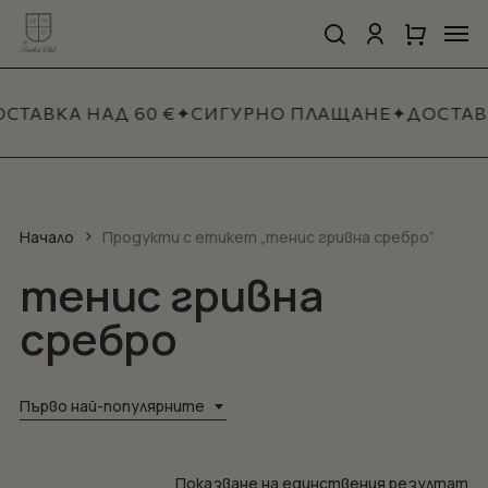
Skip
Men
to
search
account
Close
Количка
Close
main
Cart
Quick
content
View
СТАВКА НАД 60 €
✦
СИГУРНО ПЛАЩАНЕ
✦
ДОСТАВ
Начало
Продукти с етикет „тенис гривна сребро“
тенис гривна
сребро
Първо най-популярните
Показване на единствения резултат