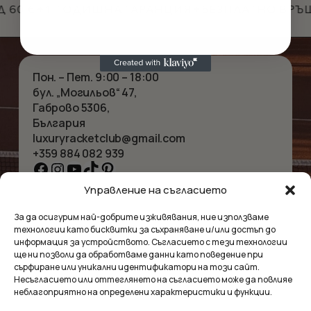
 60 €
✦
1-ГОДИШНА ГАРАНЦИЯ
✦
БЕЗПЛАТНО ВРЪ
Пон. – Пет. 9:00 – 18:00
бул. „Могильов“ 47,
Габрово 5306,
България
luxuryracketclub@gmail.com
+359 884 082 939
Facebook
Instagram
YouTube
TikTok
Pinterest
Управление на съгласието
НАЧАЛО
КОЛИЕТА
За да осигурим най-добрите изживявания, ние използваме
ЗА НАС
ГРИВНИ
технологии като бисквитки за съхраняване и/или достъп до
МАГАЗИНЪТ
ВИСУЛКИ
информация за устройството. Съгласието с тези технологии
КОНТАКТ
ОБЕЦИ
ще ни позволи да обработваме данни като поведение при
КОЛЕКЦИИ
АКСЕСОАРИ
сърфиране или уникални идентификатори на този сайт.
Несъгласието или оттеглянето на съгласието може да повлияе
ПОВЕРИТЕЛНОСТ
неблагоприятно на определени характеристики и функции.
УСЛОВИЯ