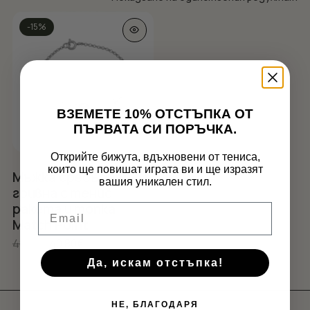
This
-15%
product
has
multiple
variants.
The
options
ВЗЕМЕТЕ 10% ОТСТЪПКА ОТ
may
ПЪРВАТА СИ ПОРЪЧКА.
be
chosen
Открийте бижута, вдъхновени от тениса,
които ще повишат играта ви и ще изразят
on
Нямате артикули в количката.
Мъжка сребърна
вашия уникален стил.
the
гривна с тенис
product
GO TO SHOP
ракета и топка
Email
page
Match Point
Original
Текущата
48.00
€
40.80
€
price
цена
Да, искам отстъпка!
was:
е:
48.00€.
40.80€.
НЕ, БЛАГОДАРЯ