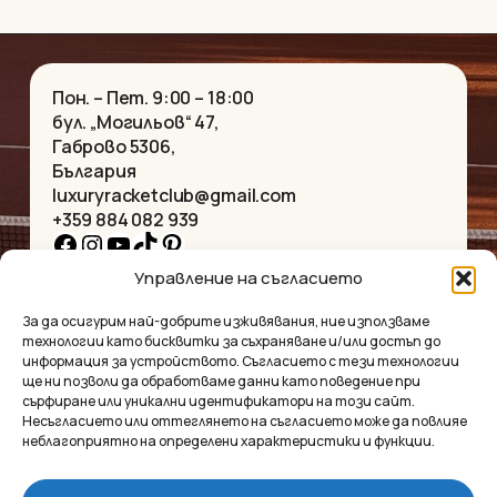
Пон. – Пет. 9:00 – 18:00
бул. „Могильов“ 47,
Габрово 5306,
България
luxuryracketclub@gmail.com
+359 884 082 939
Facebook
Instagram
YouTube
TikTok
Pinterest
Управление на съгласието
НАЧАЛО
КОЛИЕТА
За да осигурим най-добрите изживявания, ние използваме
ЗА НАС
ГРИВНИ
технологии като бисквитки за съхраняване и/или достъп до
МАГАЗИНЪТ
ВИСУЛКИ
информация за устройството. Съгласието с тези технологии
КОНТАКТ
ОБЕЦИ
ще ни позволи да обработваме данни като поведение при
КОЛЕКЦИИ
АКСЕСОАРИ
сърфиране или уникални идентификатори на този сайт.
Несъгласието или оттеглянето на съгласието може да повлияе
ПОВЕРИТЕЛНОСТ
неблагоприятно на определени характеристики и функции.
УСЛОВИЯ
ВЪПРОСИ И ОТГОВОРИ