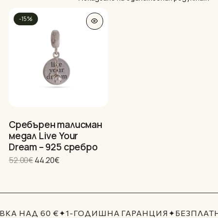
-15%
Нямате артикули в количката.
Сребърен талисман
медал Live Your
GO TO SHOP
Dream – 925 сребро
Original
Текущата
52.00
€
44.20
€
price
цена
was:
е:
52.00€.
44.20€.
КА НАД 60 €
✦
1-ГОДИШНА ГАРАНЦИЯ
✦
БЕЗПЛАТ