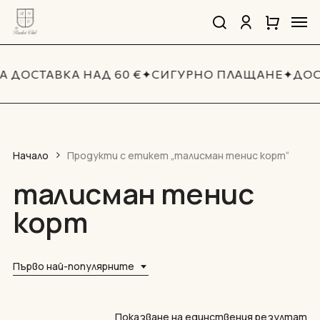
Skip
Men
to
search
account
Close
Количка
Close
main
Cart
Quick
content
View
А ДОСТАВКА НАД 60 €
✦
СИГУРНО ПЛАЩАНЕ
✦
ДОС
Начало
Продукти с етикет „талисман тенис корт“
талисман тенис
корт
Първо най-популярните
Показване на единствения резултат