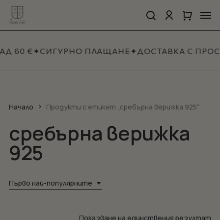
Skip
Men
to
search
account
Close
Количка
Close
main
Cart
Quick
content
View
АД 60 €
✦
СИГУРНО ПЛАЩАНЕ
✦
ДОСТАВКА С ПРО
Начало
Продукти с етикет „сребърна верижка 925“
сребърна верижка
925
Първо най-популярните
Показване на единствения резултат