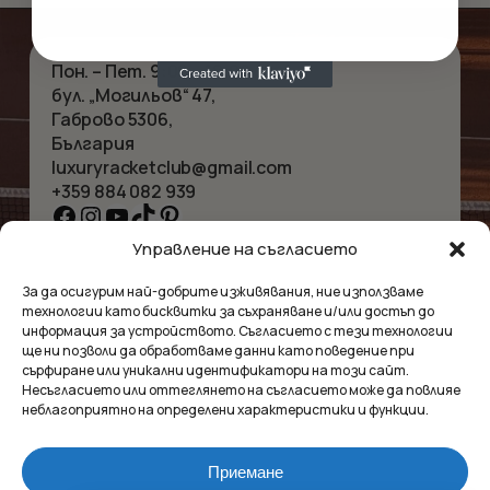
Пон. – Пет. 9:00 – 18:00
бул. „Могильов“ 47,
Габрово 5306,
България
luxuryracketclub@gmail.com
+359 884 082 939
Facebook
Instagram
YouTube
TikTok
Pinterest
Управление на съгласието
НАЧАЛО
КОЛИЕТА
За да осигурим най-добрите изживявания, ние използваме
ЗА НАС
ГРИВНИ
технологии като бисквитки за съхраняване и/или достъп до
МАГАЗИНЪТ
ВИСУЛКИ
информация за устройството. Съгласието с тези технологии
КОНТАКТ
ОБЕЦИ
ще ни позволи да обработваме данни като поведение при
КОЛЕКЦИИ
АКСЕСОАРИ
сърфиране или уникални идентификатори на този сайт.
Несъгласието или оттеглянето на съгласието може да повлияе
ПОВЕРИТЕЛНОСТ
неблагоприятно на определени характеристики и функции.
УСЛОВИЯ
ВЪПРОСИ И ОТГОВОРИ
Приемане