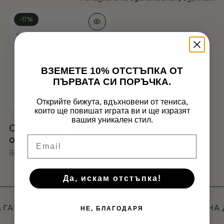
This
-17%
product
has
multiple
variants.
ВЗЕМЕТЕ 10% ОТСТЪПКА ОТ
The
options
ПЪРВАТА СИ ПОРЪЧКА.
may
be
Открийте бижута, вдъхновени от тениса,
които ще повишат играта ви и ще изразят
chosen
Нямате артикули в количката.
вашия уникален стил.
on
Сребърна верижка
the
GO TO SHOP
от 925 сребро
Email
product
Original
Текущата
36.00
€
30.06
€
page
price
цена
was:
е:
Да, искам отстъпка!
36.00€.
30.06€.
 ГАРАНЦИЯ
✦
БЕЗПЛАТНО ВРЪЩАНЕ
✦
БЕЗПЛАТНА 
НЕ, БЛАГОДАРЯ