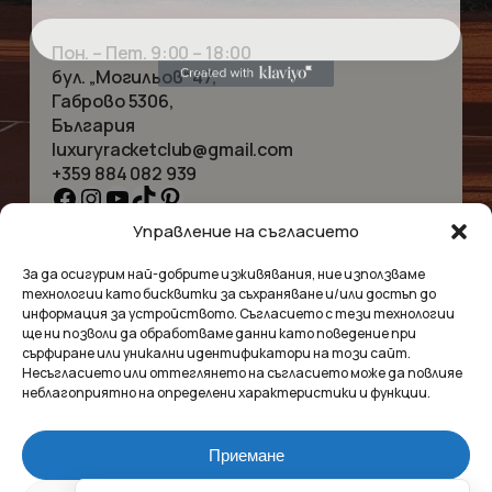
Пон. – Пет. 9:00 – 18:00
бул. „Могильов“ 47,
Габрово 5306,
България
luxuryracketclub@gmail.com
+359 884 082 939
Facebook
Instagram
YouTube
TikTok
Pinterest
Управление на съгласието
НАЧАЛО
КОЛИЕТА
За да осигурим най-добрите изживявания, ние използваме
ЗА НАС
ГРИВНИ
технологии като бисквитки за съхраняване и/или достъп до
МАГАЗИНЪТ
ВИСУЛКИ
информация за устройството. Съгласието с тези технологии
КОНТАКТ
ОБЕЦИ
ще ни позволи да обработваме данни като поведение при
КОЛЕКЦИИ
АКСЕСОАРИ
сърфиране или уникални идентификатори на този сайт.
Несъгласието или оттеглянето на съгласието може да повлияе
ПОВЕРИТЕЛНОСТ
неблагоприятно на определени характеристики и функции.
УСЛОВИЯ
ВЪПРОСИ И ОТГОВОРИ
Приемане
Luxury Racket Club