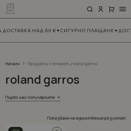
Skip
Men
to
search
account
Close
Количка
Close
main
Cart
Quick
content
View
 ДОСТАВКА НАД 60 €
✦
СИГУРНО ПЛАЩАНЕ
✦
ДОС
Начало
Продукти с етикет „roland garros“
roland garros
Първо най-популярните
Показване на единствения резултат
This
-15%