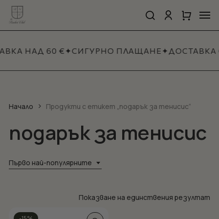
Skip
Men
to
search
account
Close
Количка
Close
main
Cart
Quick
content
View
АВКА НАД 60 €
✦
СИГУРНО ПЛАЩАНЕ
✦
ДОСТАВКА 
Начало
Продукти с етикет „подарък за тенисис“
подарък за тенисис
Първо най-популярните
Показване на единствения резултат
-15%