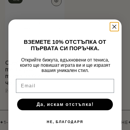
ВЗЕМЕТЕ 10% ОТСТЪПКА ОТ
ПЪРВАТА СИ ПОРЪЧКА.
Открийте бижута, вдъхновени от тениса,
Сребърен талисман
които ще повишат играта ви и ще изразят
Нямате артикули в количката.
тенис ракета с
вашия уникален стил.
топка за Apple
GO TO SHOP
Email
часовник
Original
Текущата
23.53
€
20.00
€
price
цена
was:
е:
Да, искам отстъпка!
23.53€.
20.00€.
✦
1-ГОДИШНА ГАРАНЦИЯ
✦
БЕЗПЛАТНО ВРЪЩАНЕ
НЕ, БЛАГОДАРЯ