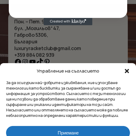
Пон. – Пет. 9:00 – 18:00
бул. „Могильов“ 47,
Габрово 5306,
България
luxuryracketclub@gmail.com
+359 884 082 939
Facebook
Instagram
YouTube
TikTok
Pinterest
Управление на съгласието
НАЧАЛО
КОЛИЕТА
За да осигурим най-добрите изживявания, ние използваме
ЗА НАС
ГРИВНИ
технологии като бисквитки за съхраняване и/или достъп до
МАГАЗИНЪТ
ВИСУЛКИ
информация за устройството. Съгласието с тези технологии
КОНТАКТ
ОБЕЦИ
ще ни позволи да обработваме данни като поведение при
КОЛЕКЦИИ
АКСЕСОАРИ
сърфиране или уникални идентификатори на този сайт.
Несъгласието или оттеглянето на съгласието може да повлияе
ПОВЕРИТЕЛНОСТ
неблагоприятно на определени характеристики и функции.
УСЛОВИЯ
ВЪПРОСИ И ОТГОВОРИ
Приемане