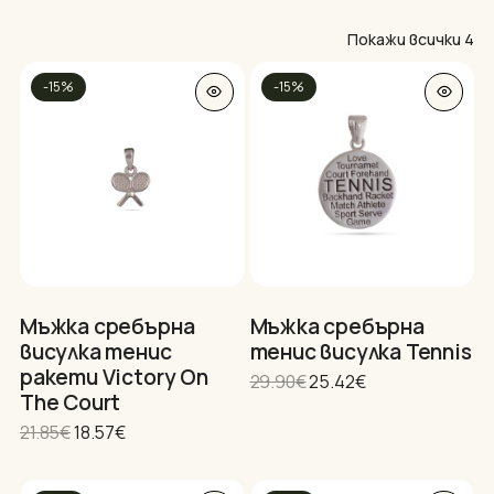
So
Покажи всички 4
by
-15%
-15%
po
Мъжка сребърна
Мъжка сребърна
висулка тенис
тенис висулка Tennis
ракети Victory On
Original
Текущата
29.90
€
25.42
€
The Court
price
цена
was:
е:
Original
Текущата
21.85
€
18.57
€
29.90€.
25.42€.
price
цена
was:
е: