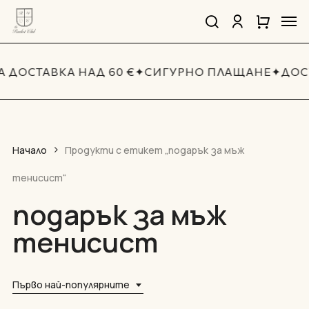
Skip
Men
to
search
account
Close
Количка
Close
main
Cart
Quick
content
View
 ДОСТАВКА НАД 60 €
✦
СИГУРНО ПЛАЩАНЕ
✦
ДОС
Начало
Продукти с етикет „подарък за мъж
тенисист“
подарък за мъж
тенисист
Първо най-популярните