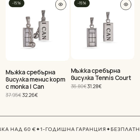
Нямате артикули в количката.
21.85€.
18.57€.
-15%
-15%
GO TO SHOP
Мъжка сребърна
Мъжка сребърна
висулка Tennis Court
висулка тенис корт
с топка I Can
Original
Текущата
36.80
€
31.28
€
price
цена
Original
Текущата
37.95
€
32.26
€
was:
е:
price
цена
36.80€.
31.28€.
was:
е:
37.95€.
32.26€.
КА НАД 60 €
✦
1-ГОДИШНА ГАРАНЦИЯ
✦
БЕЗПЛАТН