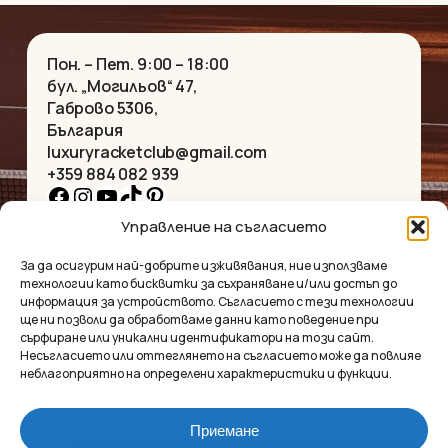
Пон. – Пет. 9:00 – 18:00
бул. „Могильов“ 47,
Габрово 5306,
България
luxuryracketclub@gmail.com
+359 884 082 939
Facebook
Instagram
YouTube
TikTok
Pinterest
Управление на съгласието
НАЧАЛО
КОЛИЕТА
За да осигурим най-добрите изживявания, ние използваме
ЗА НАС
ГРИВНИ
технологии като бисквитки за съхраняване и/или достъп до
МАГАЗИНЪТ
ВИСУЛКИ
информация за устройството. Съгласието с тези технологии
КОНТАКТ
ОБЕЦИ
ще ни позволи да обработваме данни като поведение при
КОЛЕКЦИИ
АКСЕСОАРИ
сърфиране или уникални идентификатори на този сайт.
Несъгласието или оттеглянето на съгласието може да повлияе
ПОВЕРИТЕЛНОСТ
неблагоприятно на определени характеристики и функции.
УСЛОВИЯ
ВЪПРОСИ И ОТГОВОРИ
Приемане