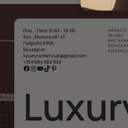
page
Пон. – Пет. 9:00 – 18:00
НАЧАЛО
ЗА НАС
бул. „Могильов“ 47,
МАГАЗИ
Габрово 5306,
КОНТАК
България
КОЛЕКЦ
luxuryracketclub@gmail.com
+359 884 082 939
Facebook
Instagram
YouTube
TikTok
Pinterest
Luxur