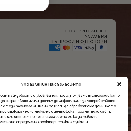
ПОВЕРИТЕЛНОСТ
УСЛОВИЯ
ВЪПРОСИ И ОТГОВОРИ
Управление на съгласието
t Club
гурим най-добрите изживявания, ние използваме технологии като
 за съхраняване и/или достъп до информация за устройството.
о с тези технологии ще ни позволи да обработваме данни като
 при сърфиране или уникални идентификатори на този сайт.
ето или оттеглянето на съгласието може да повлияе
ума:
0.00
€
иятно на определени характеристики и функции.