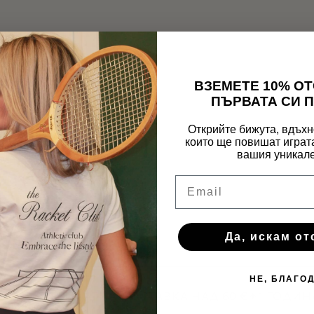
ВЗЕМЕТЕ 10% О
ПЪРВАТА СИ 
Открийте бижута, вдъхн
които ще повишат играта
вашия уникале
Email
Да, искам от
НЕ, БЛАГО
ЩАНЕ
✦
БЕЗПЛАТНА ДОСТАВКА НАД 60 €
✦
1 ГОДИНА