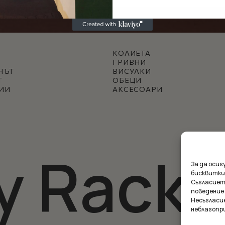
КОЛИЕТА
ГРИВНИ
НЪТ
ВИСУЛКИ
Т
ОБЕЦИ
ИИ
АКСЕСОАРИ
y Racke
За да оси
бисквитки
Съгласиет
поведение
Несъгласи
Междинна с
неблагопр