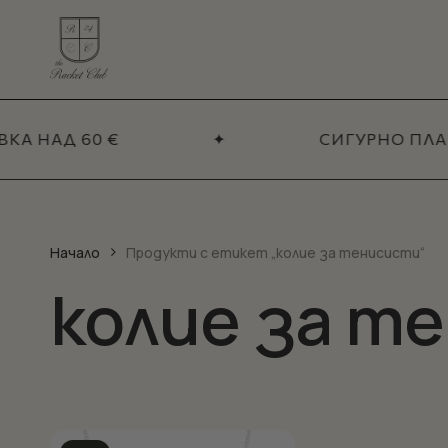
Skip
to
main
content
КА НАД 60 €
✦
СИГУРНО ПЛА
ПРОДУКТИ
ДОПЪЛНИ
Колиета
Кол
Гривни
Ком
Сет
Висулки
Начало
Продукти с етикет „колие за тенисисти“
Обеци
колие за т
Вериги
Талисмани
Аксесоари