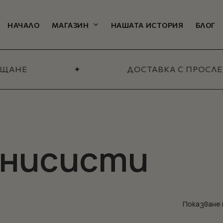
Количка
НАЧАЛО
МАГАЗИН
НАШАТА ИСТОРИЯ
БЛОГ
ЩАНЕ
✦
ДОСТАВКА С ПРОСЛЕ
ТЕЛНИ КАТЕГОРИИ
екции
плекти и
Всичко за мъже
ове
МАГАЗИН
енисисти
Показване