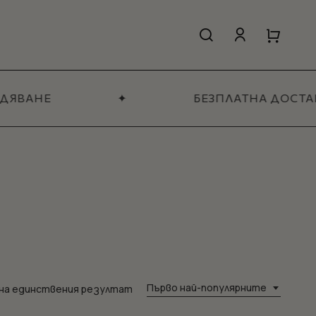
search
account
Close
Close
Cart
Quick
View
ДЯВАНЕ
✦
БЕЗПЛАТНА ДОСТАВ
Всичко за жени
МАГАЗИН
Първо най-популярните
 на единствения резултат