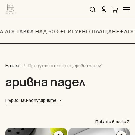
Skip
Men
to
search
account
Close
Количка
Close
main
Cart
Quick
content
View
 ДОСТАВКА НАД 60 €
✦
СИГУРНО ПЛАЩАНЕ
✦
ДОС
Начало
Продукти с етикет „гривна падел“
гривна падел
Първо най-популярните
So
Покажи всички 3
by
This