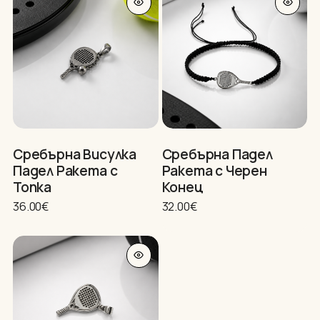
product
po
has
multiple
variants.
The
options
may
be
chosen
on
Сребърна Висулка
Сребърна Падел
the
Падел Ракета с
Ракета с Черен
product
Топка
Конец
page
36.00
€
32.00
€
Нямате артикули в количката.
GO TO SHOP