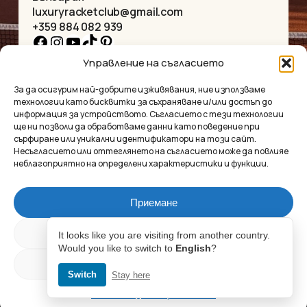
luxuryracketclub@gmail.com
+359 884 082 939
Facebook
Instagram
YouTube
TikTok
Pinterest
Управление на съгласието
НАЧАЛО
КОЛИЕТА
За да осигурим най-добрите изживявания, ние използваме
ЗА НАС
ГРИВНИ
технологии като бисквитки за съхраняване и/или достъп до
МАГАЗИНЪТ
ВИСУЛКИ
информация за устройството. Съгласието с тези технологии
КОНТАКТ
ОБЕЦИ
ще ни позволи да обработваме данни като поведение при
КОЛЕКЦИИ
АКСЕСОАРИ
сърфиране или уникални идентификатори на този сайт.
Несъгласието или оттеглянето на съгласието може да повлияе
ПОВЕРИТЕЛНОСТ
неблагоприятно на определени характеристики и функции.
УСЛОВИЯ
ВЪПРОСИ И ОТГОВОРИ
Приемане
Luxury Racket Club
Междинна сума:
0.00
€
Отказ
It looks like you are visiting from another country.
Would you like to switch to
English
?
©2025
Настройки
Market Insides
Създадено с 🖤 от
Switch
Stay here
ПРЕГЛЕД
ПОРЪЧКА
Политика за поверителност