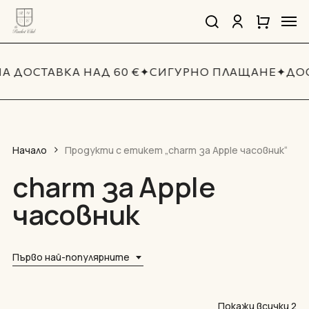
Skip
Men
to
search
account
Close
Количка
Close
main
Cart
Quick
content
View
А ДОСТАВКА НАД 60 €
✦
СИГУРНО ПЛАЩАНЕ
✦
ДО
Начало
Продукти с етикет „charm за Apple часовник“
charm за Apple
часовник
Първо най-популярните
So
Покажи всички 2