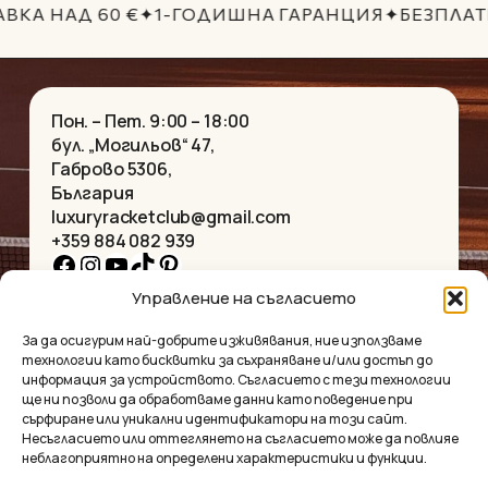
ВКА НАД 60 €
✦
1-ГОДИШНА ГАРАНЦИЯ
✦
БЕЗПЛАТ
Пон. – Пет. 9:00 – 18:00
бул. „Могильов“ 47,
Габрово 5306,
България
luxuryracketclub@gmail.com
+359 884 082 939
Facebook
Instagram
YouTube
TikTok
Pinterest
Управление на съгласието
НАЧАЛО
КОЛИЕТА
За да осигурим най-добрите изживявания, ние използваме
ЗА НАС
ГРИВНИ
технологии като бисквитки за съхраняване и/или достъп до
МАГАЗИНЪТ
ВИСУЛКИ
информация за устройството. Съгласието с тези технологии
КОНТАКТ
ОБЕЦИ
ще ни позволи да обработваме данни като поведение при
КОЛЕКЦИИ
АКСЕСОАРИ
сърфиране или уникални идентификатори на този сайт.
Несъгласието или оттеглянето на съгласието може да повлияе
ПОВЕРИТЕЛНОСТ
неблагоприятно на определени характеристики и функции.
УСЛОВИЯ