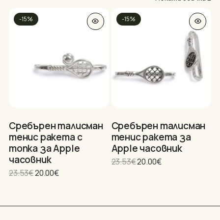
by
-15%
-15%
po
Нямате артикули в количката.
Сребърен талисман
Сребърен талисман
тенис ракета с
тенис ракета за
GO TO SHOP
топка за Apple
Apple часовник
часовник
Original
Текущата
23.53
€
20.00
€
price
цена
Original
Текущата
23.53
€
20.00
€
was:
е:
price
цена
23.53€.
20.00€.
was:
е:
23.53€.
20.00€.