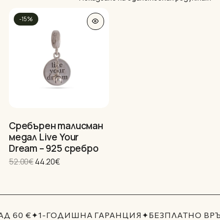
-15%
Нямате артикули в количката.
Сребърен талисман
медал Live Your
GO TO SHOP
Dream – 925 сребро
Original
Текущата
52.00
€
44.20
€
price
цена
was:
е:
52.00€.
44.20€.
Д 60 €
✦
1-ГОДИШНА ГАРАНЦИЯ
✦
БЕЗПЛАТНО ВР