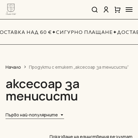
Skip
Men
to
search
account
Close
Количка
Close
main
Cart
Quick
content
View
ОСТАВКА НАД 60 €
✦
СИГУРНО ПЛАЩАНЕ
✦
ДОСТАВ
Начало
Продукти с етикет „аксесоар за тенисисти“
аксесоар за
тенисисти
Първо най-популярните
Показване на единствения резултат