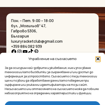
Пон. – Пет. 9:00 – 18:00
бул. „Могильов“ 47,
Габрово 5306,
България
luxuryracketclub@gmail.com
+359 884 082 939
Facebook
Instagram
YouTube
TikTok
Pinterest
Управление на съгласието
НАЧАЛО
КОЛИЕТА
За да осигурим най-добрите изживявания, ние използваме
ЗА НАС
ГРИВНИ
технологии като бисквитки за съхраняване и/или достъп до
МАГАЗИНЪТ
ВИСУЛКИ
информация за устройството. Съгласието с тези технологии
КОНТАКТ
ОБЕЦИ
ще ни позволи да обработваме данни като поведение при
КОЛЕКЦИИ
АКСЕСОАРИ
сърфиране или уникални идентификатори на този сайт.
Несъгласието или оттеглянето на съгласието може да повлияе
ПОВЕРИТЕЛНОСТ
неблагоприятно на определени характеристики и функции.
УСЛОВИЯ
ВЪПРОСИ И ОТГОВОРИ