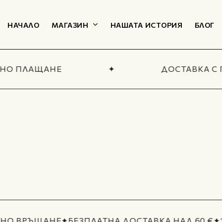
Количка
НАЧАЛО
МАГАЗИН
НАШАТА ИСТОРИЯ
БЛОГ
НО ПЛАЩАНЕ
✦
ДОСТАВКА С 
ТЕЛНИ КАТЕГОРИИ
екции
плекти и
Всичко за мъже
ове
МАГАЗИН
НО ВРЪЩАНЕ
✦
БЕЗПЛАТНА ДОСТАВКА НАД 60 €
✦