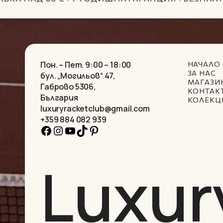
Пон. – Пет. 9:00 – 18:00
НАЧАЛО
ЗА НАС
бул. „Могильов“ 47,
МАГАЗИ
Габрово 5306,
КОНТАК
България
КОЛЕКЦ
luxuryracketclub@gmail.com
+359 884 082 939
Facebook
Instagram
YouTube
TikTok
Pinterest
Luxur