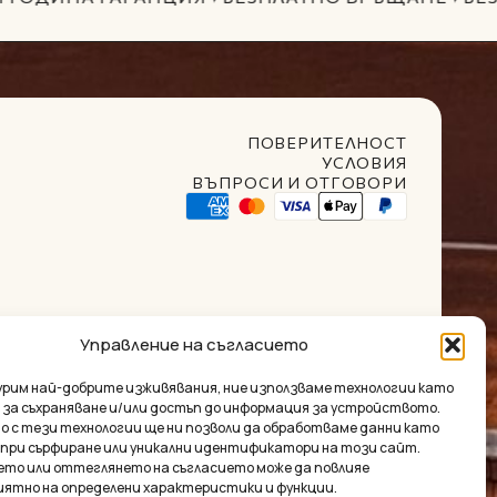
GO TO SHOP
ПОВЕРИТЕЛНОСТ
УСЛОВИЯ
ВЪПРОСИ И ОТГОВОРИ
Управление на съгласието
t Club
гурим най-добрите изживявания, ние използваме технологии като
 за съхраняване и/или достъп до информация за устройството.
о с тези технологии ще ни позволи да обработваме данни като
 при сърфиране или уникални идентификатори на този сайт.
ума:
0.00
€
ето или оттеглянето на съгласието може да повлияе
иятно на определени характеристики и функции.