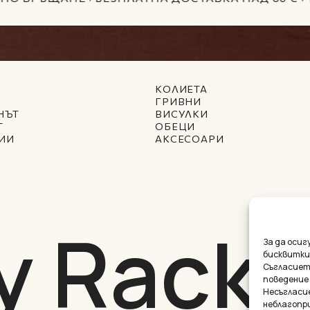
КОЛИЕТА
ГРИВНИ
НЪТ
ВИСУЛКИ
Т
ОБЕЦИ
ИИ
АКСЕСОАРИ
y Racke
За да оси
бисквитки
Съгласиет
поведение
Междинна с
Несъгласи
неблагопр