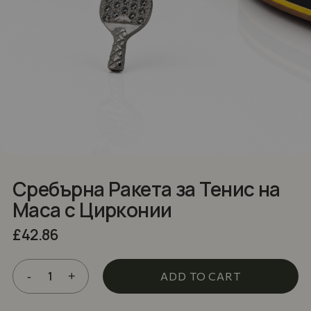
NAME
*
EMAIL
*
Save my name, email, and website in
this browser for the next time I comment.
Сребърна Ракета за Тенис на
Маса с Цирконии
£
42.86
ADD TO CART