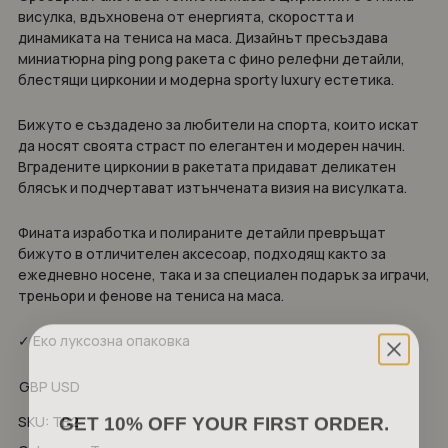
висулка, вдъхновена от енергията, скоростта и
динамиката на тениса на маса. Дизайнът пресъздава
миниатюрна ping pong ракета с фино релефни детайли,
блестящи цирконии и модерна sporty luxury естетика.
Бижуто е създадено за любители на спорта, които искат
да носят своята страст по елегантен и модерен начин.
Вградените цирконии в ракетата придават деликатен
блясък и подчертават изтънчената визия на висулката.
Фината изработка и полираните детайли превръщат
бижуто в отличителен аксесоар, подходящ както за
ежедневно носене, така и за специален подарък за играчи,
треньори и фенове на тениса на маса.
✓ Еко луксозна опаковка
GBP
USD
GET 10% OFF YOUR FIRST ORDER.
SKU:
TB2