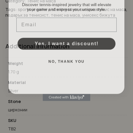
Category:
Тенис на маса
Discover tennis-inspired jewelry that will elevate
your game and express your unique style.
No products in the cart.
Tags:
sports jewellery
,
sterling silver
,
висулка тенис на маса
,
подарък за тенисист
,
тенис на маса
,
унисекс бижута
Email
GO TO SHOP
Yes, I want a discount!
Additional information
NO, THANK YOU
Weight
1.70 g
Material
Silver
Stone
цирконии
SKU
TB2