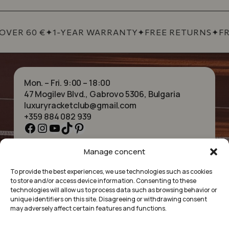
OVER 60 €
✦
1-YEAR WARRANTY
✦
FREE RETURNS
✦
FR
Mon. – Fri. 9:00 – 18:00
47 Mogilev Blvd., Gabrovo 5306, Bulgaria
luxuryracketclub@gmail.com
+359 884 082 939
Facebook
Instagram
YouTube
TikTok
Pinterest
Manage concent
HOME
NECKLACES
ABOUT US
BRACELETS
To provide the best experiences, we use technologies such as cookies
SHOP
PENDANTS
to store and/or access device information. Consenting to these
CONTACT
EARRINGS
technologies will allow us to process data such as browsing behavior or
COLLECTIONS
ACCESSORIES
unique identifiers on this site. Disagreeing or withdrawing consent
may adversely affect certain features and functions.
PRIVACY POLICY
TERMS OF SERVICE