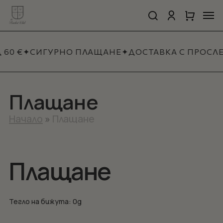
Skip
Men
to
search
account
Close
Количка
Close
main
Cart
Quick
content
View
0 €
✦
СИГУРНО ПЛАЩАНЕ
✦
ДОСТАВКА С ПРОСЛЕ
Плащане
Начало
»
Плащане
Плащане
Тегло на бижута: 0g