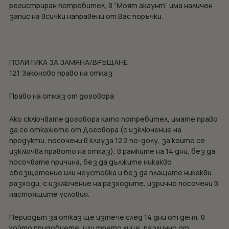
регистриран потребител, в “Моят акаунт“ има наличен
запис на всички направени от Вас поръчки.
ПОЛИТИКА ЗА ЗАМЯНА/ВРЪЩАНЕ
12.1 Законово право на отказ
Право на отказ от договора
Ако сключвате договора като потребител, имате право
да се откажете от Договора (с изключение на
продукти, посочени в клауза 12.2 по-долу, за които се
изключва правото на отказ), в рамките на 14 дни, без да
посочвате причина, без да дължите никакво
обезщетение или неустойка и без да плащате никакви
разходи, с изключение на разходите, изрично посочени в
настоящите условия.
Периодът за отказ ще изтече след 14 дни от деня, в
който придобиете, или трето лице, различно от