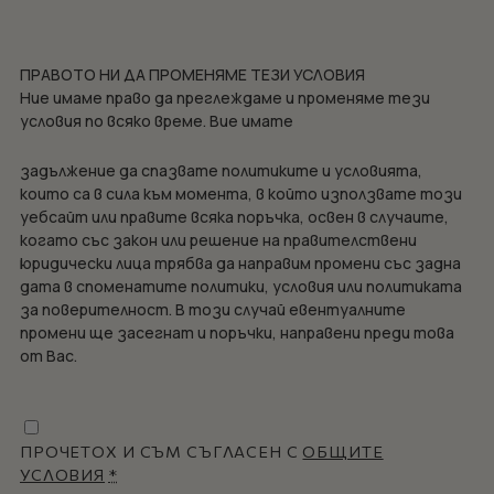
ПРАВОТО НИ ДА ПРОМЕНЯМЕ ТЕЗИ УСЛОВИЯ
Ние имаме право да преглеждаме и променяме тези
условия по всяко време. Вие имате
задължение да спазвате политиките и условията,
които са в сила към момента, в който използвате този
уебсайт или правите всяка поръчка, освен в случаите,
когато със закон или решение на правителствени
юридически лица трябва да направим промени със задна
дата в споменатите политики, условия или политиката
за поверителност. В този случай евентуалните
промени ще засегнат и поръчки, направени преди това
от Вас.
ПРОЧЕТОХ И СЪМ СЪГЛАСЕН С
ОБЩИТЕ
УСЛОВИЯ
*