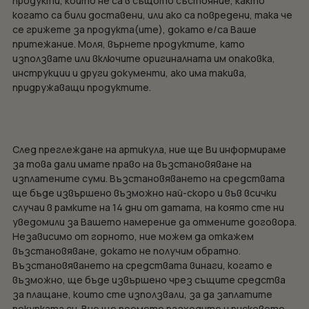
продукти, които не са в същото състояние, както
когато са били доставени, или ако са повредени, така че
се грижете за продукта(ите), докато е/са Ваше
притежание. Моля, върнете продуктите, като
използвате или включите оригиналната им опаковка,
инструкции и други документи, ако има такива,
придружаващи продуктите.
След преглеждане на артикула, ние ще Ви информираме
за това дали имате право на възстановяване на
изплатените суми. Възстановяването на средствата
ще бъде извършено възможно най-скоро и във всички
случаи в рамките на 14 дни от датата, на която сте ни
уведомили за Вашето намерение да отмените договора.
Независимо от горното, ние можем да откажем
възстановяване, докато не получим обратно.
Възстановяването на средствата винаги, когато е
възможно, ще бъде извършено чрез същите средства
за плащане, които сте използвали, за да заплатите
покупката си. Вие ще поемете разходите и рисковете