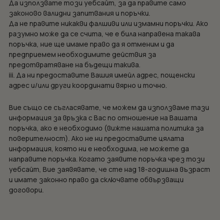
Да използвате този уебсайт, за да правите само
законово валидни запитвания и поръчки.
Да не правите никакви фалшиви или измамни поръчки. Ако
разумно може да се счита, че е била направена такава
поръчка, ние ще имаме право да я отменим и да
предприемем необходимите действия за
предотвратяване на бъдещи такива.
iii. Да ни предоставите Вашия имейл адрес, пощенски
адрес и/или други координати вярно и точно.
Вие също се съгласявате, че можем да използваме тази
информация за връзка с Вас по отношение на Вашата
поръчка, ако е необходимо (вижте нашата политика за
поверителност). Ако не ни предоставите цялата
информация, която ни е необходима, не можете да
направите поръчка. Когато заявите поръчка чрез този
уебсайт, Вие заявявате, че сте над 18-годишна възраст
и имате законно право да сключвате обвързващи
договори.