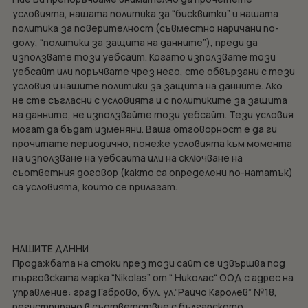
условията, нашата политика за “бисквитки” и нашата
политика за поверителност (съвместно наричани по-
долу, “политики за защита на данните”), преди да
използвате този уебсайт. Когато използвате този
уебсайт или поръчвате чрез него, сте обвързани с тези
условия и нашите политики за защита на данните. Ако
не сте съгласни с условията и с политиките за защита
на данните, не използвайте този уебсайт. Тези условия
могат да бъдат изменяни. Ваша отговорност е да ги
прочитате периодично, понеже условията към момента
на използване на уебсайта или на сключване на
съответния договор (както са определени по-нататък)
са условията, които се прилагат.
НАШИТЕ ДАННИ
Продажбата на стоки през този сайт се извършва под
търговската марка “Nikolas” от “ Николас“ ООД с адрес на
управление: град Габрово, бул. ул.”Райчо Каролев” №18,
регистрирано в съответствие с българското