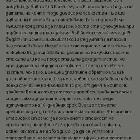
ненужна забава и във всеки случай в рамките на 14 дни от
датата, на която този договор е прекратен. Ние ще
извършим такова възстановяване, като използваме
същите средства за плащане, които сте използвали при
първоначалната транзакция. Във всеки случай няма да Ви
бъдат начислени никакви такси в резултат на такова
възстановяване. Независимо от горното, ние можем да
откажем възстановяване, докато не получим обратно
стоките или не ни предоставите доказателства, че
сте изпратили обратно стоките – което от двете
настъпи по-рано. Вие ще изпратите обратно или ще
доставите стоките без неоснователно забавяне и във
всеки случай не по-късно от 14 дни от деня, в който ни
заявите Вашия отказ от този договор. Крайният срок е
спазен, ако изпратите обратно стоките преди
изтичането на 14-дневния срок. Вие ще поемете
преките разходи по връщането на стоките. Вие носите
отговорност само за понижената стойност на
стоките единствено вследствие на обработката,
освен каквото е необходимо, за да се установи
естеството, характеристиките и функционирането на