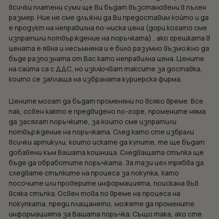
всички платени суми ще Ви бъдат възстановени в пълен
размер. Ние не сме длъжни да Ви предоставим който и да
е продукт на неправилна по-ниска цена (дори когато сме
изпратили потвърждение на поръчката) , ако грешката в
цената е явна и несъмнена и е било разумно възможно да
бъде разпозната от Вас като неправилна цена. Цените
на сайта са с ДДС, но изключват таксите за доставка,
които се заплаща на избраната куриерска фирма.
Цените могат да бъдат променяни по всяко време. Все
пак, освен както е предвидено по-горе, промените няма
да засягат поръчките, за които сме изпратили
потвърждение на поръчката. След като сте избрали
всички артикули, които искате да купите, те ще бъдат
добавени към Вашата кошница. Следващата стъпка ще
бъде да обработите поръчката. За тази цел трябва да
следвате стъпките на процеса за покупка, като
посочите или проверите информацията, поискана във
всяка стъпка. Освен това по време на процеса на
покупката, преди плащането, можете да промените
информацията за Вашата поръчка. Също така, ако сте