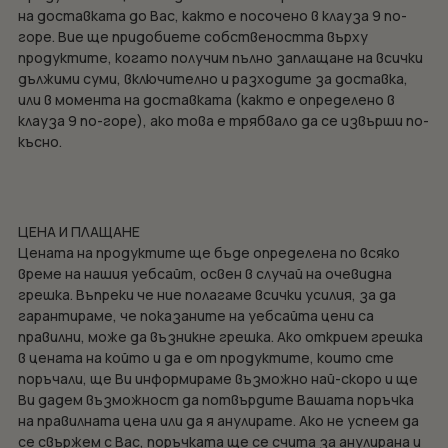
на доставката до Вас, както е посочено в клауза 9 по-
горе. Вие ще придобиете собствеността върху
продуктите, когато получим пълно заплащане на всички
дължими суми, включително и разходите за доставка,
или в момента на доставката (както е определено в
клауза 9 по-горе), ако това е трябвало да се извърши по-
късно.
ЦЕНА И ПЛАЩАНЕ
Цената на продуктите ще бъде определена по всяко
време на нашия уебсайт, освен в случай на очевидна
грешка. Въпреки че ние полагаме всички усилия, за да
гарантираме, че показаните на уебсайта цени са
правилни, може да възникне грешка. Ако открием грешка
в цената на който и да е от продуктите, които сте
поръчали, ще Ви информираме възможно най-скоро и ще
Ви дадем възможност да потвърдите Вашата поръчка
на правилната цена или да я анулирате. Ако не успеем да
се свържем с Вас, поръчката ще се счита за анулирана и