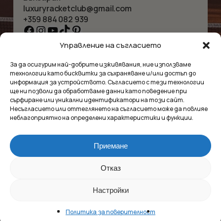
luxuryracketclub@gmail.com
+359 884 082 939
Facebook
Instagram
YouTube
TikTok
Pinterest
Управление на съгласието
НАЧАЛО
КОЛИЕТА
За да осигурим най-добрите изживявания, ние използваме
ЗА НАС
ГРИВНИ
технологии като бисквитки за съхраняване и/или достъп до
МАГАЗИНЪТ
ВИСУЛКИ
информация за устройството. Съгласието с тези технологии
КОНТАКТ
ОБЕЦИ
ще ни позволи да обработваме данни като поведение при
КОЛЕКЦИИ
АКСЕСОАРИ
сърфиране или уникални идентификатори на този сайт.
Несъгласието или оттеглянето на съгласието може да повлияе
ПОВЕРИТЕЛНОСТ
неблагоприятно на определени характеристики и функции.
УСЛОВИЯ
ВЪПРОСИ И ОТГОВОРИ
Приемане
Luxury Racket Club
Междинна сума:
0.00
€
Отказ
©2025
Настройки
Market Insides
Създадено с 🖤 от
ПРЕГЛЕД
ПОРЪЧКА
Политика за поверителност