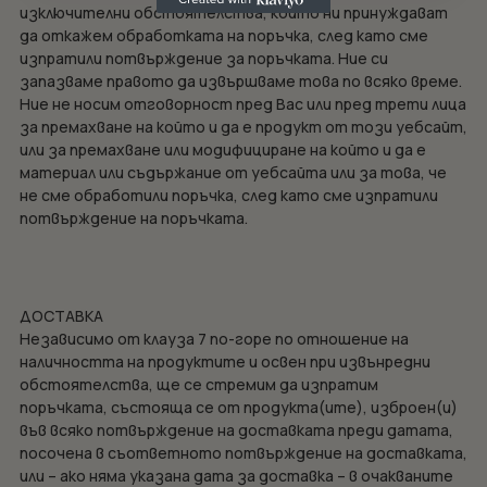
изключителни обстоятелства, които ни принуждават
да откажем обработката на поръчка, след като сме
изпратили потвърждение за поръчката. Ние си
запазваме правото да извършваме това по всяко време.
Ние не носим отговорност пред Вас или пред трети лица
за премахване на който и да е продукт от този уебсайт,
или за премахване или модифициране на който и да е
материал или съдържание от уебсайта или за това, че
не сме обработили поръчка, след като сме изпратили
потвърждение на поръчката.
ДОСТАВКА
Независимо от клауза 7 по-горе по отношение на
наличността на продуктите и освен при извънредни
обстоятелства, ще се стремим да изпратим
поръчката, състояща се от продукта(ите), изброен(и)
във всяко потвърждение на доставката преди датата,
посочена в съответното потвърждение на доставката,
или – ако няма указана дата за доставка – в очакваните