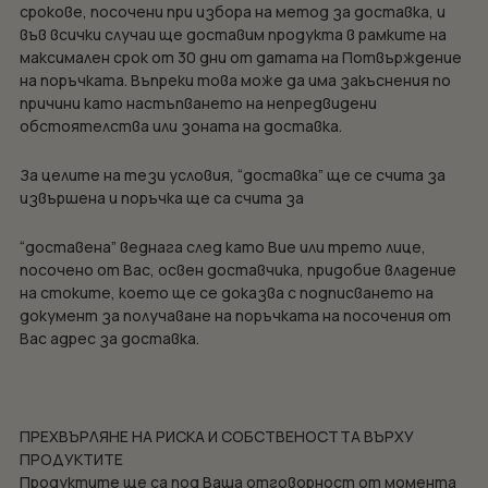
срокове, посочени при избора на метод за доставка, и
във всички случаи ще доставим продукта в рамките на
максимален срок от 30 дни от датата на Потвърждение
на поръчката. Въпреки това може да има закъснения по
причини като настъпването на непредвидени
обстоятелства или зоната на доставка.
За целите на тези условия, “доставка” ще се счита за
извършена и поръчка ще са счита за
“доставена” веднага след като Вие или трето лице,
посочено от Вас, освен доставчика, придобие владение
на стоките, което ще се доказва с подписването на
документ за получаване на поръчката на посочения от
Вас адрес за доставка.
ПРЕХВЪРЛЯНЕ НА РИСКА И СОБСТВЕНОСТТА ВЪРХУ
ПРОДУКТИТЕ
Продуктите ще са под Ваша отговорност от момента