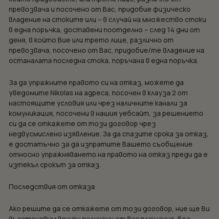
превозвача и посочено от Вас, придобие физическо
владение на стоките или – в случай на множество стоки
в една поръчка, доставени поотделно – след 14 дни от
деня, в който Вие или трето лице, различно от
превозвача, посочено от Вас, придобие/те владение на
останалата последна стока, поръчана в една поръчка.
За да упражните правото си на отказ, можете да
уведомите Nikolas на адреса, посочен в клауза 2 от
настоящите условия или чрез наличните канали за
комуникация, посочени в нашия уебсайт, за решението
си да се откажете от този договор чрез
недвусмислено изявление. За да спазите срока за отказ,
е достатъчно за да изпратите Вашето съобщение
относно упражняването на правото на отказ преди да е
изтекъл срокът за отказ.
Последствия от отказа
Ако решите да се откажете от този договор, ние ще Ви
възстановим всички получени от Вас плащания, без