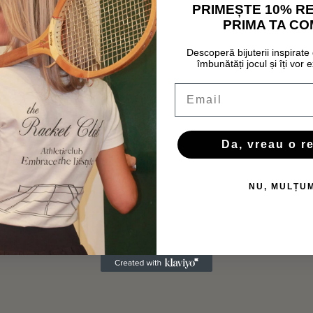
PRIMEȘTE 10% R
PRIMA TA C
Descoperă bijuterii inspirate 
îmbunătăți jocul și îți vor e
Email
Da, vreau o r
NU, MULȚU