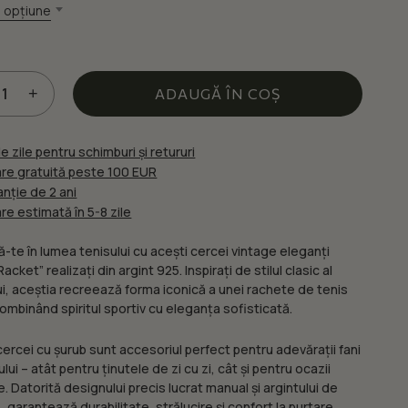
fost:
262.20 lei.
 opțiune
308.45 lei.
ul și site-ul web în acest navigator pentru data viitoare când o
ADAUGĂ ÎN COȘ
e zile pentru schimburi și retururi
are gratuită peste 100 EUR
nție de 2 ani
are estimată în 5-8 zile
-te în lumea tenisului cu acești cercei vintage eleganți
acket” realizați din argint 925. Inspirați de stilul clasic al
ui, aceștia recreează forma iconică a unei rachete de tenis
combinând spiritul sportiv cu eleganța sofisticată.
cercei cu șurub sunt accesoriul perfect pentru adevărații fani
ului – atât pentru ținutele de zi cu zi, cât și pentru ocazii
e. Datorită designului precis lucrat manual și argintului de
, garantează durabilitate, strălucire și confort la purtare.