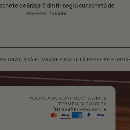
rachete de tenis „Am venit să câștig”
Brățară din fir negru cu rachetă de tenis
Pand
6.83 lei.
este: 124.81 lei.
Prețul inițial a fost: 204.52 lei.
Prețul curent este: 173.84 lei.
204.52
lei
173.84
lei
138.71
GRATUITĂ
✦
LIVRARE GRATUITĂ PESTE 60 EUROS
✦
G
POLITICA DE CONFIDENȚIALITATE
TERMENI ȘI CONDIȚII
ÎNTREBĂRI FRECVENTE