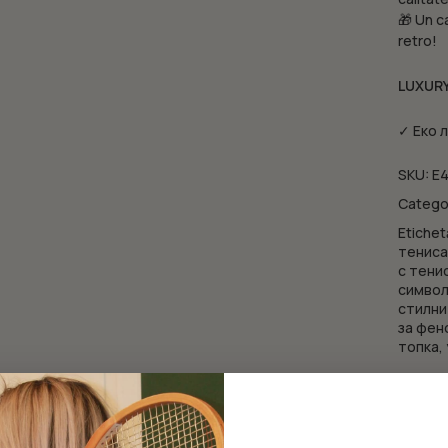
🎁 Un ca
retro!
LUXUR
✓ Еко 
SKU:
Е4
Catego
Etiche
тенис
с тени
симво
стилни
за фен
топка
,